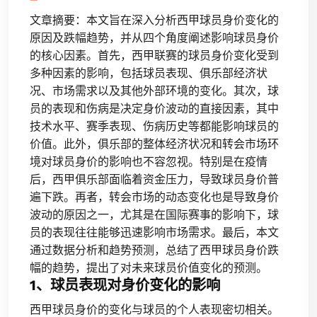
文章摘要：本文旨在深入分析西甲球员身价变化的
原因及跌幅趋势，并从四个角度阐述影响球员身价
的核心因素。首先，西甲联赛的球员身价变化受到
多种因素的影响，包括球员表现、俱乐部经济状
况、市场需求以及其他外部环境的变化。其次，球
员的表现和伤病是决定身价波动的直接因素，其中
技术水平、赛季表现、伤病历史等都能影响球员的
价值。此外，俱乐部的整体经济状况和转会市场环
境对球员身价的影响也不容忽视。特别是在疫情
后，西甲俱乐部面临着资金压力，导致球员身价普
遍下跌。再者，转会市场的动态变化也是导致身价
波动的原因之一，尤其是在国际赛事的影响下，球
员的表现往往能够迅速影响市场需求。最后，本文
通过数据分析和趋势预测，总结了西甲球员身价跌
幅的趋势，提出了对未来球员价值变化的预测。
1、球员表现对身价变化的影响
西甲球员身价的变化与球员的个人表现密切相关。