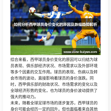
综合来看，西甲球员身价变化的原因可以归结为球
员表现、俱乐部经济状况、市场需求以及外部环境
等多个因素的交互作用。球员的表现、伤病以及转
会市场的波动，直接影响着球员的身价涨跌。同
时，西甲俱乐部的财政状况、市场需求的变化以及
全球经济形势的变化，也为球员的身价波动提供了
强大的推动力。
未来，随着全球足球市场的逐步复苏，西甲球员的
身价可能会经历一定的回升，但也面临着来自其他