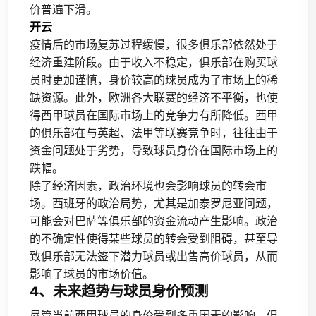
价普遍下滑。
开云
疫情后的市场复苏过程缓慢，很多俱乐部依然处于
经济重建阶段。由于收入不稳定，俱乐部在购买球
员时更加谨慎，身价较高的球员成为了市场上的稀
缺资源。此外，欧洲各大联赛的经济不平衡，也使
得西甲球员在国际市场上的竞争力有所降低。西甲
的俱乐部在与英超、法甲等联赛竞争时，往往由于
资金问题处于劣势，导致球员身价在国际市场上的
跌幅。
除了经济因素，政治环境也会影响球员的转会市
场。西班牙的政治局势，尤其是加泰罗尼亚问题，
可能会对巴萨等俱乐部的资金流动产生影响。政治
的不确定性使得某些球员的转会受到阻碍，甚至导
致俱乐部无法签下潜力球员或出售高价球员，从而
影响了球员的市场价值。
4、未来趋势与球员身价预测
尽管当前西甲球员的身价受到多重因素的影响，但