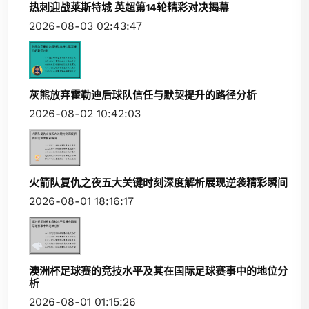
热刺迎战莱斯特城 英超第14轮精彩对决揭幕
2026-08-03 02:43:47
灰熊放弃霍勒迪后球队信任与默契提升的路径分析
2026-08-02 10:42:03
火箭队复仇之夜五大关键时刻深度解析展现逆袭精彩瞬间
2026-08-01 18:16:17
澳洲杯足球赛的竞技水平及其在国际足球赛事中的地位分
析
2026-08-01 01:15:26