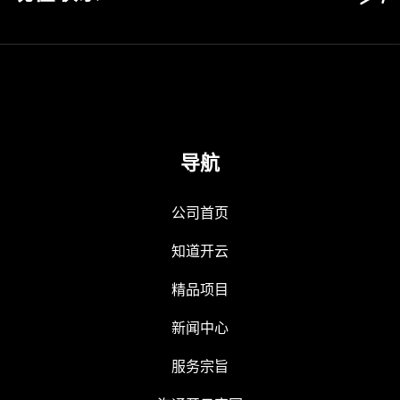
导航
公司首页
知道开云
精品项目
新闻中心
服务宗旨