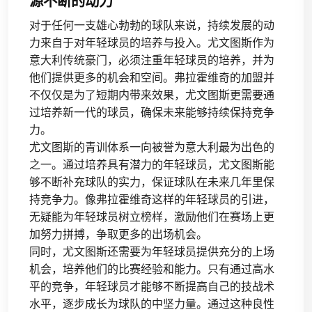
源不断的动力
对于任何一支雄心勃勃的球队来说，持续发展的动
力来自于对年轻球员的培养与投入。尤文图斯作为
意大利传统豪门，必须注重年轻球员的培养，并为
他们提供更多的机会和空间。弗拉霍维奇的加盟并
不仅仅是为了短期内带来效果，尤文图斯更需要通
过培养新一代的球员，确保未来能够持续保持竞争
力。
尤文图斯的青训体系一向被誉为意大利最为出色的
之一。通过培养具有潜力的年轻球员，尤文图斯能
够不断补充球队的实力，保证球队在未来几年里保
持竞争力。像弗拉霍维奇这样的年轻球员的引进，
无疑能为年轻球员树立榜样，激励他们在赛场上更
加努力拼搏，争取更多的出场机会。
同时，尤文图斯还需要为年轻球员提供充分的上场
机会，培养他们的比赛经验和能力。只有通过高水
平的竞争，年轻球员才能够不断提高自己的技战术
水平，逐步成长为球队的中坚力量。通过这种良性