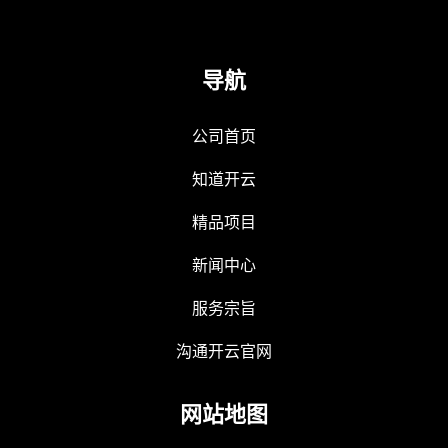
导航
公司首页
知道开云
精品项目
新闻中心
服务宗旨
沟通开云官网
网站地图