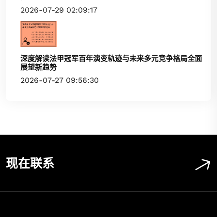
2026-07-29 02:09:17
深度解读法甲冠军百年演变轨迹与未来多元竞争格局全面
展望新趋势
2026-07-27 09:56:30
现在联系