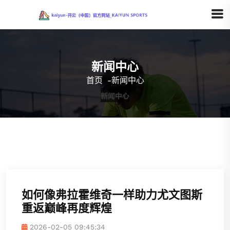
新闻中心
首页
-
新闻中心
如何像弗拉霍维奇一样助力尤文图斯
重返巅峰再度辉煌
2026-02-05 09:45:34