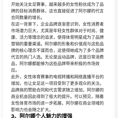
开始关注女足赛事，越来越多的女性粉丝成为了品
牌的目标消费群体，这也直接促进了阿尔娜的代言
合同数量的增长。
在这一背景下，企业品牌逐渐意识到，女性消费者
市场潜力巨大，尤其是年轻女性群体对于时尚、健
康、活力等理念的追求，使得体育明星成为了品牌
营销的重要渠道。阿尔娜的形象和价值观与这些品
牌的核心理念不谋而合，这使得她成为了多个品牌
代言的热门人选。无论是运动品牌，还是日常消费
品，阿尔娜都能够为这些品牌带来积极的市场效
应。
此外，女性体育赛事的电视转播和网络直播平台的
增加，也让女足这一项目受到了更多观众的关注。
品牌商的赞助合同和代言需求随之增加，阿尔娜的
商业机会因此得到了极大的提升。可以预见，随着
女性体育市场的进一步拓展，阿尔娜在商业领域的
影响力也会随之扩大。
3、阿尔娜个人魅力的增强