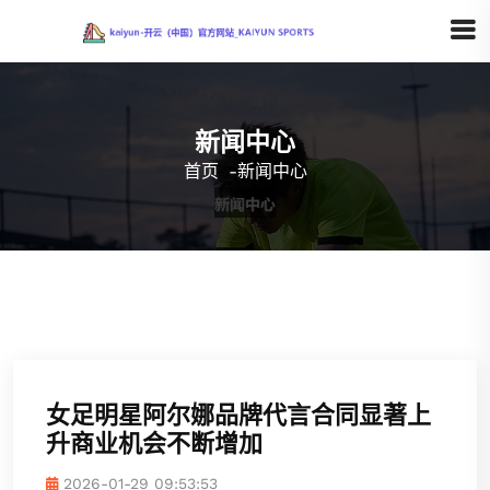
新闻中心
首页
-
新闻中心
女足明星阿尔娜品牌代言合同显著上
升商业机会不断增加
2026-01-29 09:53:53