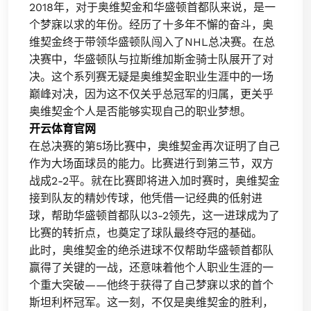
2018年，对于奥维契金和华盛顿首都队来说，是一
个梦寐以求的年份。经历了十多年不懈的奋斗，奥
维契金终于带领华盛顿队闯入了NHL总决赛。在总
决赛中，华盛顿队与拉斯维加斯金骑士队展开了对
决。这个系列赛无疑是奥维契金职业生涯中的一场
巅峰对决，因为这不仅关乎总冠军的归属，更关乎
奥维契金个人是否能够实现自己的职业梦想。
开云体育官网
在总决赛的第5场比赛中，奥维契金再次证明了自己
作为大场面球员的能力。比赛进行到第三节，双方
战成2-2平。就在比赛即将进入加时赛时，奥维契金
接到队友的精妙传球，他凭借一记经典的低射进
球，帮助华盛顿首都队以3-2领先，这一进球成为了
比赛的转折点，也奠定了球队最终夺冠的基础。
此时，奥维契金的绝杀进球不仅帮助华盛顿首都队
赢得了关键的一战，还意味着他个人职业生涯的一
个重大突破——他终于获得了自己梦寐以求的首个
斯坦利杯冠军。这一刻，不仅是奥维契金的胜利，