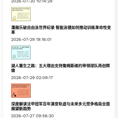
2026-07-30 10:14:29
潘展乐破自由泳世界纪录 智能泳镜如何推动训练革命性变
革
2026-07-29 19:16:01
湖人重生之路：五大理由支持詹姆斯续约带领球队再创辉
煌
2026-07-29 02:09:17
深度解读法甲冠军百年演变轨迹与未来多元竞争格局全面
展望新趋势
2026-07-27 09:56:30