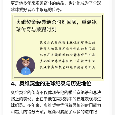
更是他多年来艰苦奋斗的结晶，也让他成为了全球
冰球爱好者心中永远的传奇。
4、奥维契金的进球纪录与历史地位
奥维契金的传奇不仅体现在他的季后赛绝杀和总决
赛上的表现，更在于他在常规赛中的稳定表现与进
球纪录。多年来，奥维契金凭借着恐怖的射门能力
和超凡的得分天赋，逐渐积累起了众多的进球纪