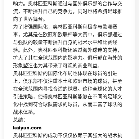
响力。奥林匹亚科斯通过与国外俱乐部的合作与交
流，不断提升自己的竞争力，同时也将希腊足球推
向了世界舞台。
为了增强国际化，奥林匹亚科斯积极参与欧洲赛
事，尤其是在欧冠和欧联杯等大赛中，俱乐部通过
与强队的较量不断提升自身的战术水平和比赛经
验。此外，奥林匹亚科斯还通过海外球迷的支持，
扩大了其在全球范围内的影响力。俱乐部在海外的
形象塑造也为其带来了可观的商业利益。
奥林匹亚科斯的国际化布局也体现在球员的引进
上，俱乐部不仅注重本土和欧洲市场的球员，甚至
在全球范围内寻找合适的球员。这种全球化的人才
引进策略，使得奥林匹亚科斯能够在不同的足球文
化中找到符合球队需求的球员，从而丰富了球队的
战术体系。
总结：
kaiyun.com
奥林匹亚科斯的成功不仅仅依赖于其强大的战术执