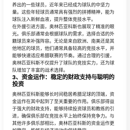
养出的一些球员，近年来已经成为球队的中坚力
量。这些年轻球员通常具有强烈的拼搏精神，能为
球队注入新鲜血液，提升整体竞技水平。
在外援引进方面，奥林匹亚科斯也展现了精准的眼
光。俱乐部通常会根据球队的需求，选择合适的外
籍球员来补强阵容。无论是来自欧洲、南美还是其
他地区的球员，他们通常具备较高的竞技水平，并
能够快速适应希腊联赛的节奏。通过合理的引援，
奥林匹亚科斯不仅提升了球队的竞技实力，还为球
队增加了丰富的战术选择。
3、资金运作：稳定的财政支持与聪明的
投资
奥林匹亚科斯能够长时间稳居希腊足球的顶端，资
金运作在其中起到了至关重要的作用。俱乐部得益
于强大的财政支持，能够持续投资球员和教练的引
进，确保俱乐部在竞技水平上始终保持竞争力。与
其他许多俱乐部相比，奥林匹亚科斯的资金运作更