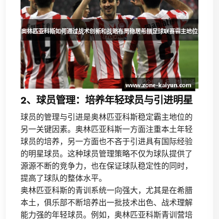
2、球员管理：培养年轻球员与引进明星
球员的管理与引进是奥林匹亚科斯稳定霸主地位的
另一关键因素。奥林匹亚科斯一方面注重本土年轻
球员的培养，另一方面也不吝于引进具有国际经验
的明星球员。这种球员管理策略不仅为球队提供了
源源不断的竞争力，也在保证球队稳定性的同时，
提高了球队的整体水平。
奥林匹亚科斯的青训系统一向强大，尤其是在希腊
本土，俱乐部不断培养出一批技术出色、战术理解
能力强的年轻球员。例如，奥林匹亚科斯青训营培