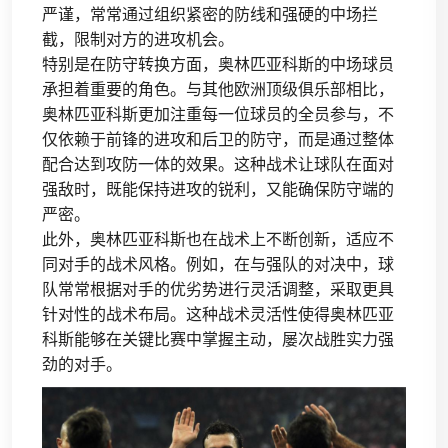
严谨，常常通过组织紧密的防线和强硬的中场拦
截，限制对方的进攻机会。
特别是在防守转换方面，奥林匹亚科斯的中场球员
承担着重要的角色。与其他欧洲顶级俱乐部相比，
奥林匹亚科斯更加注重每一位球员的全员参与，不
仅依赖于前锋的进攻和后卫的防守，而是通过整体
配合达到攻防一体的效果。这种战术让球队在面对
强敌时，既能保持进攻的锐利，又能确保防守端的
严密。
此外，奥林匹亚科斯也在战术上不断创新，适应不
同对手的战术风格。例如，在与强队的对决中，球
队常常根据对手的优劣势进行灵活调整，采取更具
针对性的战术布局。这种战术灵活性使得奥林匹亚
科斯能够在关键比赛中掌握主动，屡次战胜实力强
劲的对手。