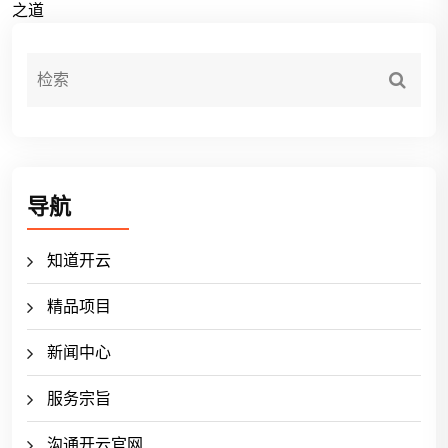
之道
导航
知道开云
精品项目
新闻中心
服务宗旨
沟通开云官网