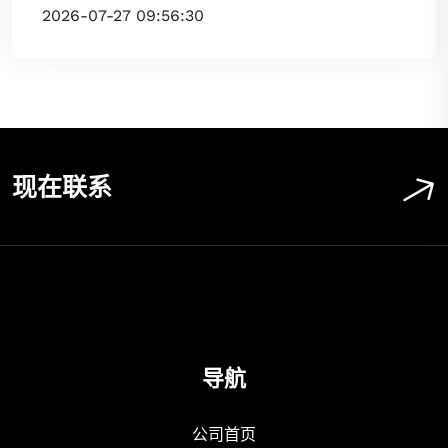
2026-07-27 09:56:30
现在联系
导航
公司首页