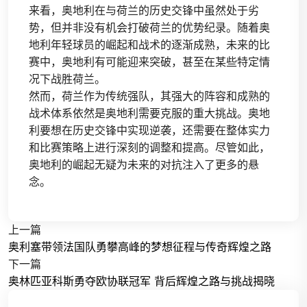
来看，奥地利在与荷兰的历史交锋中虽然处于劣
势，但并非没有机会打破荷兰的优势纪录。随着奥
地利年轻球员的崛起和战术的逐渐成熟，未来的比
赛中，奥地利有可能迎来突破，甚至在某些特定情
况下战胜荷兰。
然而，荷兰作为传统强队，其强大的阵容和成熟的
战术体系依然是奥地利需要克服的重大挑战。奥地
利要想在历史交锋中实现逆袭，还需要在整体实力
和比赛策略上进行深刻的调整和提高。尽管如此，
奥地利的崛起无疑为未来的对抗注入了更多的悬
念。
上一篇
奥利塞带领法国队勇攀高峰的梦想征程与传奇辉煌之路
下一篇
奥林匹亚科斯勇夺欧协联冠军 背后辉煌之路与挑战揭晓