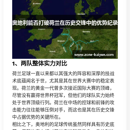
1、两队整体实力对比
荷兰足球一直以来都以其强大的阵容和深厚的技战
术底蕴闻名于世，尤其是其在世界大赛中的稳定表
现。荷兰的黄金一代曾多次接近国际大赛的顶峰，
尽管没有赢得世界杯冠军，但他们的球队实力始终
处于世界顶级行列。荷兰在中场的控球和前锋的攻
击能力往往能够压倒对手，而这也是其在历史交锋
中占据优势的关键所在。
相比之下，奥地利的足球传统虽然同样具有历史底