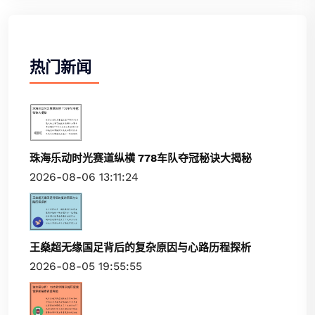
热门新闻
珠海乐动时光赛道纵横 778车队夺冠秘诀大揭秘
2026-08-06 13:11:24
王燊超无缘国足背后的复杂原因与心路历程探析
2026-08-05 19:55:55