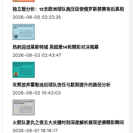
独立报分析：12支欧洲球队施压促使俄罗斯禁赛背后真相
2026-08-05 02:23:35
热刺迎战莱斯特城 英超第14轮精彩对决揭幕
2026-08-03 02:43:47
灰熊放弃霍勒迪后球队信任与默契提升的路径分析
2026-08-02 10:42:03
火箭队复仇之夜五大关键时刻深度解析展现逆袭精彩瞬间
2026-08-01 18:16:17