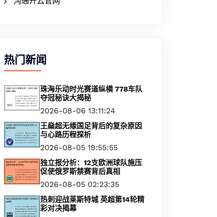
沟通开云官网
热门新闻
珠海乐动时光赛道纵横 778车队
夺冠秘诀大揭秘
2026-08-06 13:11:24
王燊超无缘国足背后的复杂原因
与心路历程探析
2026-08-05 19:55:55
独立报分析：12支欧洲球队施压
促使俄罗斯禁赛背后真相
2026-08-05 02:23:35
热刺迎战莱斯特城 英超第14轮精
彩对决揭幕