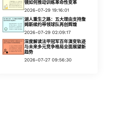
镜如何推动训练革命性变革
2026-07-29 19:16:01
湖人重生之路：五大理由支持詹
姆斯续约带领球队再创辉煌
2026-07-29 02:09:17
深度解读法甲冠军百年演变轨迹
与未来多元竞争格局全面展望新
趋势
2026-07-27 09:56:30