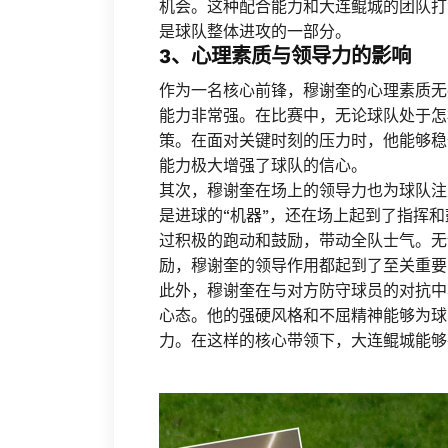
机会。这种配合能力和大连鲲城的团队打
是球队整体进攻的一部分。
3、心理素质与领导力的影响
作为一名核心前锋，穆谢奎的心理素质无
能力非常强。在比赛中，无论球队处于怎
策。在面对关键时刻的压力时，他能够稳
能力极大增强了球队的信心。
其次，穆谢奎在场上的领导力也为球队注
是进球的“机器”，还在场上起到了指挥
过积极的跑动和鼓励，带动全队士气。无
励，穆谢奎的领导作用都起到了至关重要
此外，穆谢奎在与对方防守球员的对抗中
心态。他的强硬风格和不屈精神能够为球
力。在这样的核心带领下，大连鲲城能够