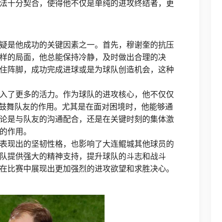
法十分契合，使得他不仅是单纯的进攻终结者，更
疑是他成功的关键因素之一。首先，穆谢奎的抗压
样的局面，他总能保持冷静，及时做出合理的决
住阵脚，成功完成进球或是为球队创造机会，这种
入了更多的活力。作为球队的进攻核心，他不仅仅
和鼓舞队友的作用。尤其是在面对困境时，他能够通
论是与队友的沟通配合，还是在关键时刻的集体激
的作用。
表现出的坚韧性格，也影响了大连鲲城其他球员的
队提供强大的精神支持，提升球队的斗志和战斗
在比赛中展现出更加强烈的进攻欲望和求胜决心。