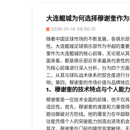
大连鲲城为何选择穆谢奎作为
2026-01-14 09:50:31
随着中国足球市场的不断发展，各俱乐部
性。大连鲲城足球俱乐部作为中超的重要
奎作为大连鲲城的核心前锋，无论是从其
面来看，都是俱乐部近年来最具代表性的
为核心前锋进行深入分析，分为四个方面
二，从其与球队战术体系的契合度进行分
响；第四，穆谢奎的市场价值与品牌效应
1、穆谢奎的技术特点与个人能力
穆谢奎是一位技术全面的前锋，他不仅具
适应性。首先，穆谢奎的速度和力量使得
跑动撕破对方防线。他的爆发力在中超联
往能凭借个人的突破能力创造出进攻机会
其次，穆谢奎在门前的嗅觉非常敏锐。无