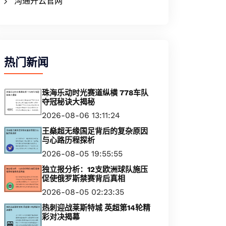
沟通开云官网
热门新闻
珠海乐动时光赛道纵横 778车队
夺冠秘诀大揭秘
2026-08-06 13:11:24
王燊超无缘国足背后的复杂原因
与心路历程探析
2026-08-05 19:55:55
独立报分析：12支欧洲球队施压
促使俄罗斯禁赛背后真相
2026-08-05 02:23:35
热刺迎战莱斯特城 英超第14轮精
彩对决揭幕