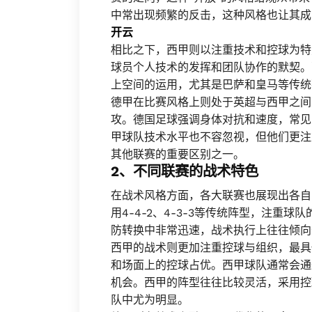
中常出现频繁的反击，这种风格也让其成
开云
相比之下，西甲则以注重技术和控球为特
球员个人技术的发挥和团队协作的默契。
上空间的运用，尤其是巴萨和皇马等传统
德甲在比赛风格上则处于英超与西甲之间
攻。德国足球强调身体对抗和速度，常见
甲球队技术水平也不容忽视，但他们更注
其他联赛的重要区别之一。
2、不同联赛的战术特色
在战术风格方面，各大联赛也展现出各自
用4-4-2、4-3-3等传统阵型，注重
防转换中非常迅速，战术执行上往往倾向
西甲的战术则更加注重控球与组织，最具
和场面上的控球占优。西甲球队通常会通
机会。西甲的阵型往往比较灵活，采用控球
队中尤为明显。