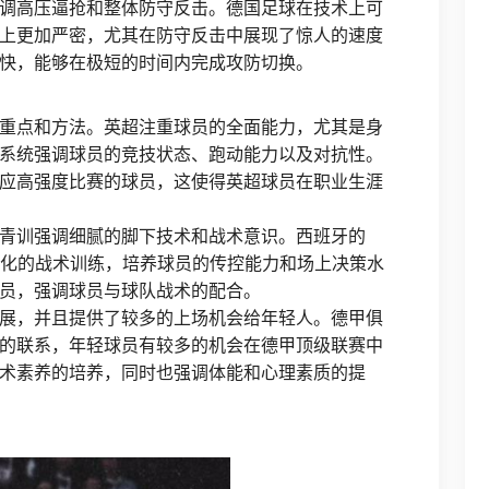
调高压逼抢和整体防守反击。德国足球在技术上可
上更加严密，尤其在防守反击中展现了惊人的速度
快，能够在极短的时间内完成攻防切换。
重点和方法。英超注重球员的全面能力，尤其是身
系统强调球员的竞技状态、跑动能力以及对抗性。
应高强度比赛的球员，这使得英超球员在职业生涯
青训强调细腻的脚下技术和战术意识。西班牙的
通过细化的战术训练，培养球员的传控能力和场上决策水
员，强调球员与球队战术的配合。
展，并且提供了较多的上场机会给年轻人。德甲俱
的联系，年轻球员有较多的机会在德甲顶级联赛中
术素养的培养，同时也强调体能和心理素质的提