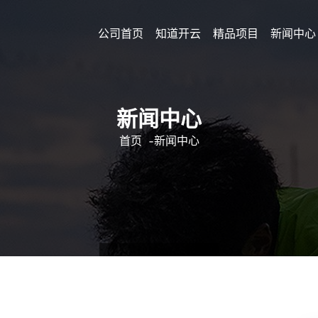
公司首页
知道开云
精品项目
新闻中心
新闻中心
首页
-
新闻中心