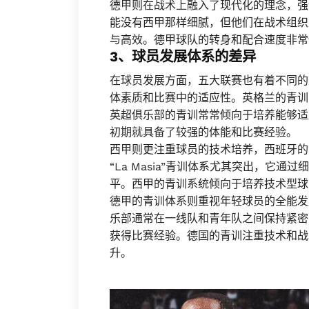
德甲则在战术上融入了现代化的理念，强
能没有西甲那样细腻，但他们在战术组织
与高效。德甲球队的转身和配合速度非常
3、球员发展体系的差异
在球员发展方面，五大联赛也有着不同的
体素质和比赛中的适应性。英格兰的青训
英超俱乐部的青训常常倾向于培养能够适
初期就具备了较强的体能和比赛经验。
西甲则更注重球员的技术培养，西班牙的
“La Masia”青训体系尤其突出，它
平。西甲的青训系统倾向于培养技术型球
德甲的青训体系则重视年轻球员的全能发
乐部通常在一线队和青年队之间保持紧密
获得比赛经验。德国的青训注重技术和战
升。