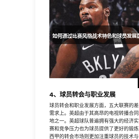
4、球员转会与职业发展
球员转会和职业发展方面，五大联赛的差
需求上。英超由于其高昂的电视转播合同
地之一。英超球队普遍拥有强大的经济实
赛和竞争压力也为球员提供了更好的锻炼
西甲的转会市场则更加注重球员的技术与