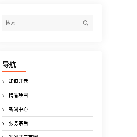
导航
知道开云
精品项目
新闻中心
服务宗旨