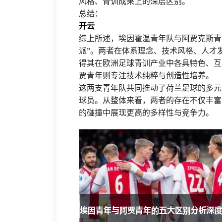
风格、青训成果上的深层区别。
总结：
开云
综上所述，埃因霍温青年队与阿贾克斯青
派”。两者在体系理念、技术风格、人才
得其在欧洲足球青训产业中各具特色、互
贾青年则专注技术纯粹与创造性培养。
这两支青年队共同推动了荷兰足球的多元
球员。从整体来看，两者的存在不仅丰富
的碰撞中展现更高的多样性与竞争力。