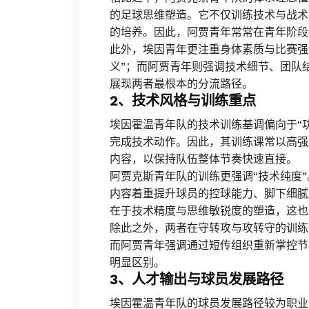
的足球思维塑造。它不仅训练技术与战术
的培养。因此，阿贾青年常常在青年阶段
此外，埃因青年更注重身体素质与比赛强
义”；而阿贾青年则强调技术细节、团队
展现两者最根本的分流路径。
2、技术风格与训练重点
埃因霍温青年队的技术训练基调偏向于“
完成技术动作。因此，其训练课常以高强
内容，以保持队伍整体节奏快速直接。
阿贾克斯青年队的训练更强调“技术纯度
内容着重提升球员的控球能力、脚下细腻
在于技术精度与思维敏锐度的塑造，这也
除此之外，两者在守转攻与攻转守的训练
而阿贾青年强调通过短传组织重新掌控节
明显区别。
3、人才输出与球员发展路径
埃因霍温青年队的球员发展路径较为职业