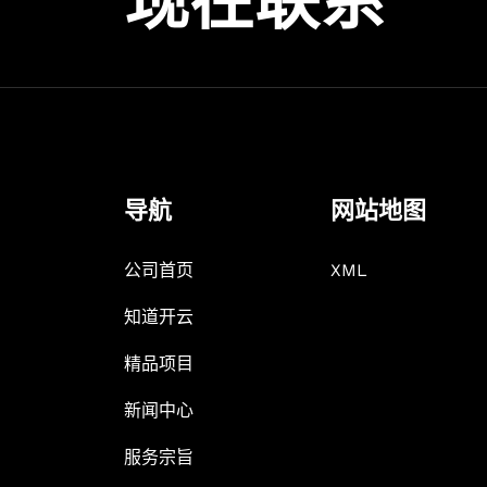
现在联系
导航
网站地图
公司首页
XML
知道开云
精品项目
新闻中心
服务宗旨