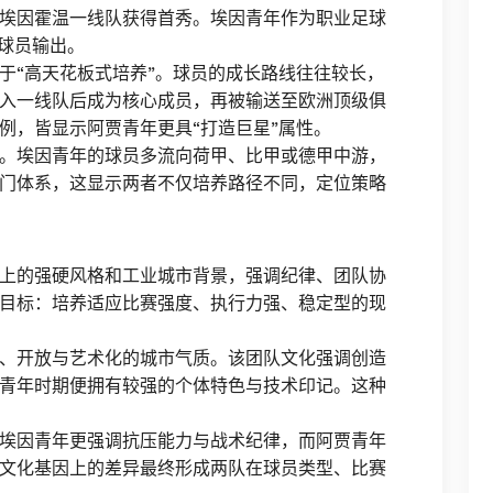
埃因霍温一线队获得首秀。埃因青年作为职业足球
的球员输出。
于“高天花板式培养”。球员的成长路线往往较长，
入一线队后成为核心成员，再被输送至欧洲顶级俱
例，皆显示阿贾青年更具“打造巨星”属性。
。埃因青年的球员多流向荷甲、比甲或德甲中游，
门体系，这显示两者不仅培养路径不同，定位策略
上的强硬风格和工业城市背景，强调纪律、团队协
目标：培养适应比赛强度、执行力强、稳定型的现
、开放与艺术化的城市气质。该团队文化强调创造
青年时期便拥有较强的个体特色与技术印记。这种
埃因青年更强调抗压能力与战术纪律，而阿贾青年
文化基因上的差异最终形成两队在球员类型、比赛