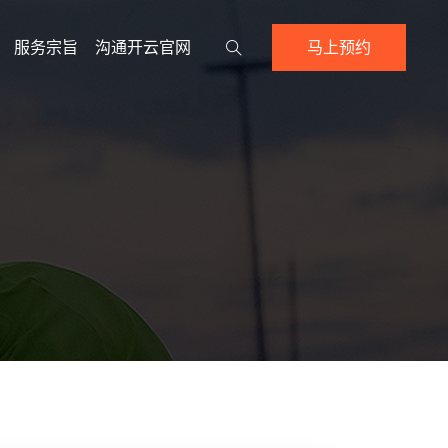
服务宗旨
沟通开云官网
马上预约