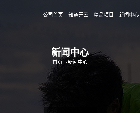
公司首页
知道开云
精品项目
新闻中心
新闻中心
首页
-
新闻中心