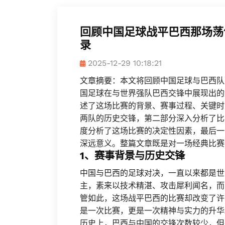
回顾中国足球战平巴西那场荡
录
2025-12-29 10:18:21
文章摘要：本文将回顾中国足球与巴西队
国足球在与世界强队巴西交锋中展现出的
述了这场比赛的背景、赛事过程、关键时
两队的历史交锋，第二部分深入分析了比
度分析了这场比赛的决定性因素，最后一
深远意义。整篇文章既是对一场经典比赛
1、赛事背景与历史交锋
中国与巴西的足球对决，一直以来都是世
主，素来以技术精湛、攻击犀利闻名，而
管如此，这场战平巴西的比赛却改变了许
是一次比赛，更是一次精神与实力的升华
历史上，巴西与中国的交锋次数较少，但