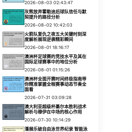
2026-08-03 02:43:47
灰熊放弃霍勒迪后球队信任与默
契提升的路径分析
2026-08-02 10:42:03
火箭队复仇之夜五大关键时刻深
度解析展现逆袭精彩瞬间
2026-08-01 18:16:17
澳洲杯足球赛的竞技水平及其在
国际足球赛事中的地位分析
2026-08-01 01:15:26
澳洲杯全面开赛时间终极指南带
你精准掌握全程赛事动态节奏全
面看
2026-07-31 03:09:28
澳大利亚超级杯墨尔本胜利战术
解析与穆伊在中场的核心作用
2026-07-30 10:14:29
潘展乐破自由泳世界纪录 智能泳