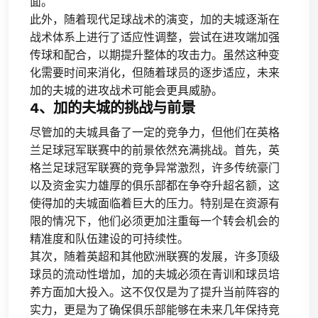
面。
此外，随着现代足球战术的演变，加的夫城逐渐在
战术体系上进行了适应性调整，尝试在进攻端加强
传球和配合，以期提升整体的攻击力。虽然这种变
化需要时间来消化，但随着球员的逐步适应，未来
加的夫城的进攻战术可能会更具威胁。
4、加的夫城的挑战与前景
尽管加的夫城具备了一定的竞争力，但他们在英格
兰足球冠军联赛中的前景依然充满挑战。首先，英
格兰足球冠军联赛的竞争异常激烈，许多传统豪门
以及资金实力雄厚的俱乐部都在争夺升超名额，这
使得加的夫城面临着巨大的压力。特别是在资源有
限的情况下，他们必须更加注重每一个转会机会的
精准度和队伍建设的可持续性。
其次，随着英超和其他欧洲联赛的发展，许多顶级
球员的流动性增加，加的夫城必须在青训和球员培
养方面加大投入。这不仅仅是为了提升当前阵容的
实力，更是为了确保俱乐部能够在未来几年保持竞