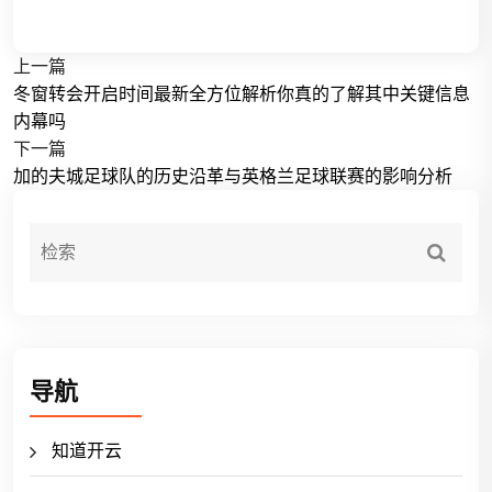
上一篇
冬窗转会开启时间最新全方位解析你真的了解其中关键信息
内幕吗
下一篇
加的夫城足球队的历史沿革与英格兰足球联赛的影响分析
导航
知道开云