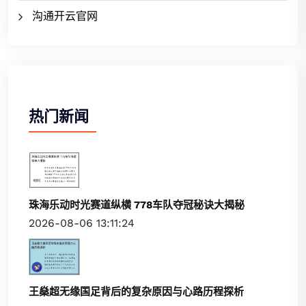
沟通开云官网
热门新闻
珠海乐动时光赛道纵横 778车队夺冠秘诀大揭秘
2026-08-06 13:11:24
王燊超无缘国足背后的复杂原因与心路历程探析