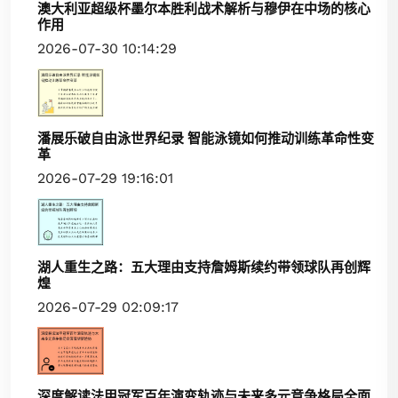
澳大利亚超级杯墨尔本胜利战术解析与穆伊在中场的核心
作用
2026-07-30 10:14:29
潘展乐破自由泳世界纪录 智能泳镜如何推动训练革命性变
革
2026-07-29 19:16:01
湖人重生之路：五大理由支持詹姆斯续约带领球队再创辉
煌
2026-07-29 02:09:17
深度解读法甲冠军百年演变轨迹与未来多元竞争格局全面