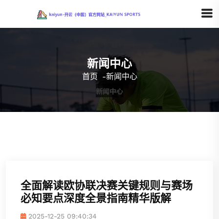
新闻中心
首页
-
新闻中心
全面解读欧协联决赛关键规则与赛场
必知要点深度全景指南精华版解
2025-12-25 09:40:34