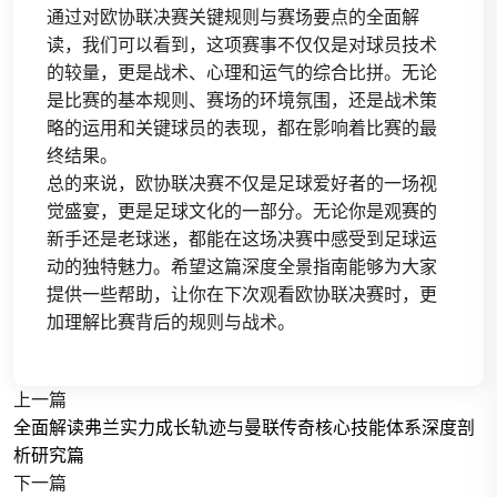
通过对欧协联决赛关键规则与赛场要点的全面解
读，我们可以看到，这项赛事不仅仅是对球员技术
的较量，更是战术、心理和运气的综合比拼。无论
是比赛的基本规则、赛场的环境氛围，还是战术策
略的运用和关键球员的表现，都在影响着比赛的最
终结果。
总的来说，欧协联决赛不仅是足球爱好者的一场视
觉盛宴，更是足球文化的一部分。无论你是观赛的
新手还是老球迷，都能在这场决赛中感受到足球运
动的独特魅力。希望这篇深度全景指南能够为大家
提供一些帮助，让你在下次观看欧协联决赛时，更
加理解比赛背后的规则与战术。
上一篇
全面解读弗兰实力成长轨迹与曼联传奇核心技能体系深度剖
析研究篇
下一篇