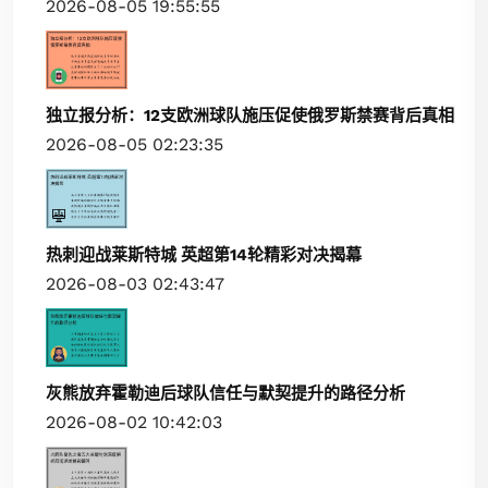
2026-08-05 19:55:55
独立报分析：12支欧洲球队施压促使俄罗斯禁赛背后真相
2026-08-05 02:23:35
热刺迎战莱斯特城 英超第14轮精彩对决揭幕
2026-08-03 02:43:47
灰熊放弃霍勒迪后球队信任与默契提升的路径分析
2026-08-02 10:42:03