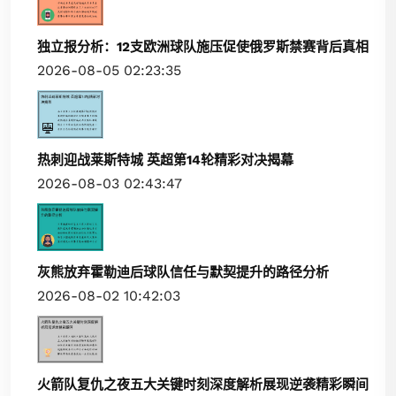
独立报分析：12支欧洲球队施压促使俄罗斯禁赛背后真相
2026-08-05 02:23:35
热刺迎战莱斯特城 英超第14轮精彩对决揭幕
2026-08-03 02:43:47
灰熊放弃霍勒迪后球队信任与默契提升的路径分析
2026-08-02 10:42:03
火箭队复仇之夜五大关键时刻深度解析展现逆袭精彩瞬间