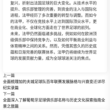
复兴，折射出法国足球的巨大变化。从技术水平的
提升、俱乐部管理的完善，到资金的注入与国际化
进程，法甲经历了多次重要的转型与调整。而如今
的法甲，不仅在竞技水平上达到国际顶尖水平，更
在商业化、全球化方面走在了世界足球的前列。
未来，法甲仍然面临诸多挑战，例如如何在欧洲顶
级俱乐部中保持竞争力，以及如何平衡商业利益与
体育精神之间的关系。然而，凭借其悠久的历史底
蕴和日渐完善的联赛体系，法甲仍将继续为世界足
球的发展贡献力量，成为全球球迷关注的焦点。
上一篇
全面梳理加的夫城足球队百年联赛发展脉络与兴衰变迁详尽
纪实录篇
下一篇
全面深入了解葡萄牙足球俱乐部名称与历史文化探索指南全
景之旅篇