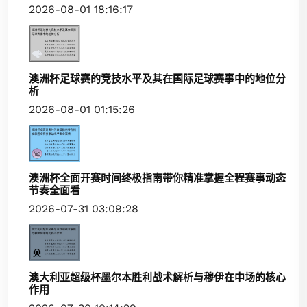
2026-08-01 18:16:17
澳洲杯足球赛的竞技水平及其在国际足球赛事中的地位分
析
2026-08-01 01:15:26
澳洲杯全面开赛时间终极指南带你精准掌握全程赛事动态
节奏全面看
2026-07-31 03:09:28
澳大利亚超级杯墨尔本胜利战术解析与穆伊在中场的核心
作用