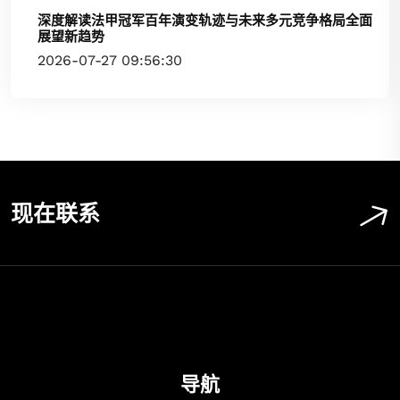
深度解读法甲冠军百年演变轨迹与未来多元竞争格局全面
展望新趋势
2026-07-27 09:56:30
现在联系
导航