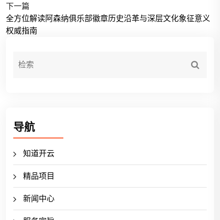
下一篇
全方位解读阿森纳俱乐部徽章历史沿革与深层文化象征意义
权威指南
导航
知道开云
精品项目
新闻中心