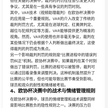
但在关键的决赛中，裁判的判罚往往会引发更大的
争议，尤其是在一些具有争议的判罚时刻。
其中，VAR技术（视频助理裁判）在欧协杯决赛中
的应用是一个重要规则。VAR的介入改变了传统的
裁判判罚方式，尤其是在进球判定、红黄牌判定、
越位与犯规判定等方面，VAR能够提供更为精准的
视角。然而，VAR的使用也并非毫无争议，裁判在
某些情况下仍会根据个人判断做出最终决定，这使
得裁判的判罚成为焦点。
另一个影响裁判判罚的规则是“比赛进程中的错误判
罚纠正”机制。欧协杯决赛中，如果裁判在某个时刻
做出了错误判罚，比赛的进程可以被暂停，裁判可
以通过回看录像来调整判决。这种机制虽然提升了
比赛的公平性，但也可能导致比赛节奏受到影响，
球员和观众的耐性和情绪被考验。
4、欧协杯决赛中的战术与情绪管理规则
在欧协杯决赛中，球员的情绪管理和战术调整同样
是影响比赛胜负的隐性规则之一。决赛的压力巨