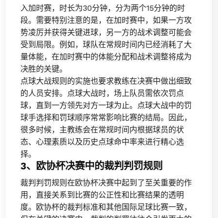
入加时赛，时长为30分钟，分为两个15分钟的时
段。需要特别注意的是，在加时赛中，如果一方攻
势凌厉并获得关键进球，另一方的战术调整可能会
受到局限。例如，球队在常规时间内已经消耗了大
量体能，在加时赛中的体能分配和战术调整将成为
决胜的关键。
点球大战规则的实施也要求教练在决赛中做出细致
的人员安排。点球大战时，场上队员需依次罚点
球，直到一方领先对方一球为止。点球大战中的罚
球手选择和罚球顺序常常影响比赛的结局。因此，
很多时候，主教练会在常规时间内根据球员的状
态、心理素质以及历史点球命中率来进行精心选
择。
3、欧协杯决赛中的裁判判罚规则
裁判判罚规则在欧协杯决赛中起到了至关重要的作
用，直接关系到比赛的公正性和比赛结果的透明
度。欧协杯的裁判标准和其他国际足球比赛一致，