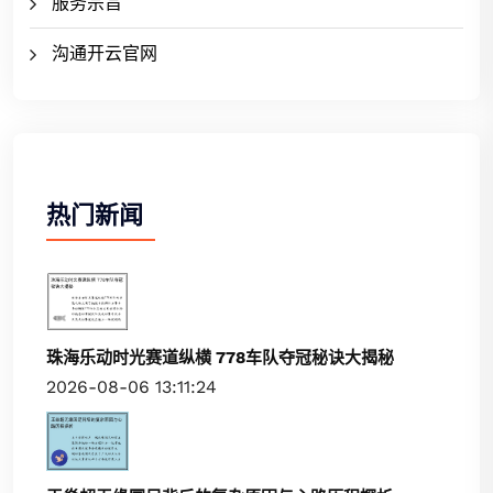
服务宗旨
沟通开云官网
热门新闻
珠海乐动时光赛道纵横 778车队夺冠秘诀大揭秘
2026-08-06 13:11:24