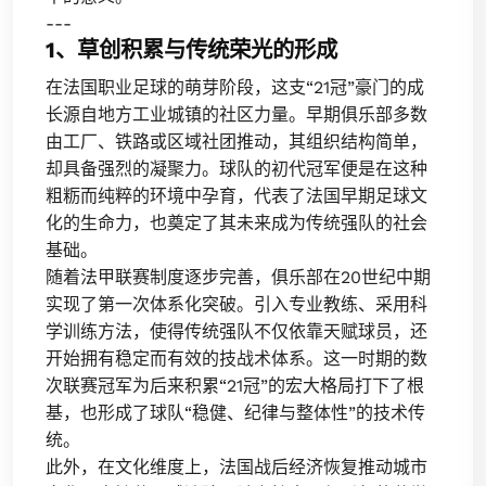
---
1、草创积累与传统荣光的形成
在法国职业足球的萌芽阶段，这支“21冠”豪门的成
长源自地方工业城镇的社区力量。早期俱乐部多数
由工厂、铁路或区域社团推动，其组织结构简单，
却具备强烈的凝聚力。球队的初代冠军便是在这种
粗粝而纯粹的环境中孕育，代表了法国早期足球文
化的生命力，也奠定了其未来成为传统强队的社会
基础。
随着法甲联赛制度逐步完善，俱乐部在20世纪中期
实现了第一次体系化突破。引入专业教练、采用科
学训练方法，使得传统强队不仅依靠天赋球员，还
开始拥有稳定而有效的技战术体系。这一时期的数
次联赛冠军为后来积累“21冠”的宏大格局打下了根
基，也形成了球队“稳健、纪律与整体性”的技术传
统。
此外，在文化维度上，法国战后经济恢复推动城市