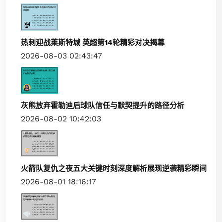
热刺迎战莱斯特城 英超第14轮精彩对决揭幕
2026-08-03 02:43:47
灰熊放弃霍勒迪后球队信任与默契提升的路径分析
2026-08-02 10:42:03
火箭队复仇之夜五大关键时刻深度解析展现逆袭精彩瞬间
2026-08-01 18:16:17