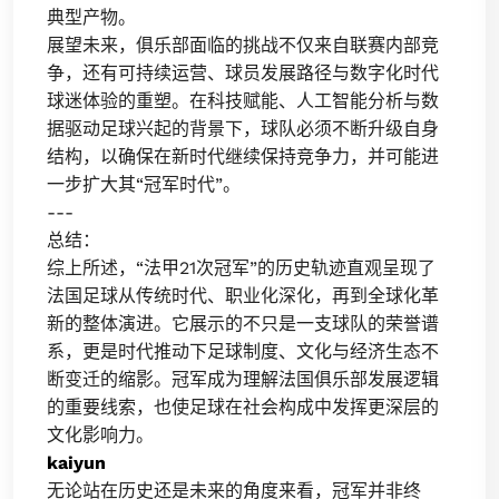
典型产物。
展望未来，俱乐部面临的挑战不仅来自联赛内部竞
争，还有可持续运营、球员发展路径与数字化时代
球迷体验的重塑。在科技赋能、人工智能分析与数
据驱动足球兴起的背景下，球队必须不断升级自身
结构，以确保在新时代继续保持竞争力，并可能进
一步扩大其“冠军时代”。
---
总结：
综上所述，“法甲21次冠军”的历史轨迹直观呈现了
法国足球从传统时代、职业化深化，再到全球化革
新的整体演进。它展示的不只是一支球队的荣誉谱
系，更是时代推动下足球制度、文化与经济生态不
断变迁的缩影。冠军成为理解法国俱乐部发展逻辑
的重要线索，也使足球在社会构成中发挥更深层的
文化影响力。
kaiyun
无论站在历史还是未来的角度来看，冠军并非终