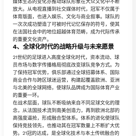
媒体生态的变化亦推动球队形象在大众文化中不断
放大。从电视直播到社交媒体时代，冠军不仅属于
体育版面，也进入娱乐、文化与商业叙事。球队的
一次次成功塑造了可被时代记忆保存的符号，使其
在法国社会中的地位超越体育范畴，成为代际传承
的重要文化资产。
4、全球化时代的战略升级与未来愿景
21世纪的足球进入高度全球化时代，资本流动、球
员市场与数字传播格局彻底改变球队竞争方式。为
了保持冠军优势，俱乐部通过全球招募体系、国际
商业合作与跨区球迷运营，构建起覆盖欧洲、亚洲
与北美的全球网络，使球队品牌成为国际体育产业
的重要一环。
在战术层面，球队不断吸纳来自不同足球文化的理
念，从法国技术流到南美创造力，再到欧洲北部的
高强度逼抢，形成融合型体系。体系的进化使球队
保持竞技领先，也推动其在冠军数量上不断扩大优
势。21冠的达成，是全球化技术与本土传统融合的