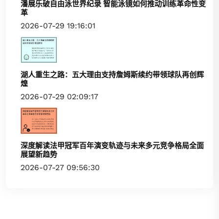
潘展乐破自由泳世界纪录 智能泳镜如何推动训练革命性变
革
2026-07-29 19:16:01
湖人重生之路：五大理由支持詹姆斯续约带领球队再创辉
煌
2026-07-29 02:09:17
深度解读法甲冠军百年演变轨迹与未来多元竞争格局全面
展望新趋势
2026-07-27 09:56:30