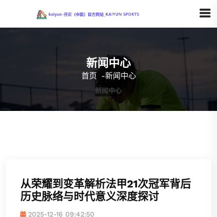
新闻中心
首页
-
新闻中心
从荣耀到变革解析法甲21次冠军背后
历史脉络与时代意义深度探讨
2025-12-16 09:42:50