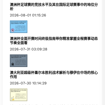
澳洲杯足球赛的竞技水平及其在国际足球赛事中的地位分
析
2026-08-01 01:15:26
澳洲杯全面开赛时间终极指南带你精准掌握全程赛事动态
节奏全面看
2026-07-31 03:09:28
澳大利亚超级杯墨尔本胜利战术解析与穆伊在中场的核心
作用
2026-07-30 10:14:29