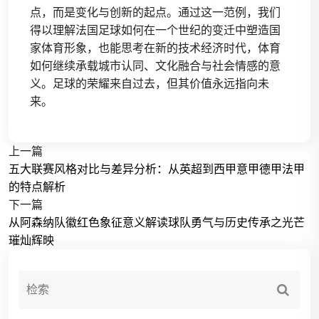
点，而是变化与创新的起点。通过这一范例，我们
得以理解法国足球如何在一个世纪的变迁中塑造国
家体育形象，也能思考在新的技术经济时代，体育
如何继续承载城市认同、文化融合与社会情感的意
义。足球的荣耀来自过去，但其价值永远指向未
来。
上一篇
五大联赛风格对比与差异分析：从英超到西甲意甲德甲法甲
的特点解析
下一篇
从阿森纳队徽红色象征意义解读球队勇气与历史传承之光芒
璀灿辉映