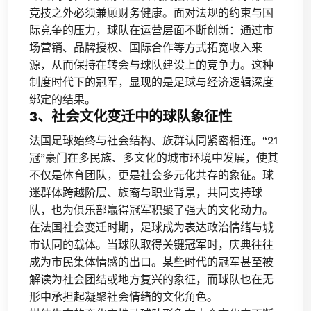
竞技之外必须兼顾财务健康。面对法规的约束与国
际竞争的压力，球队在运营层面不断创新：通过市
场营销、品牌授权、国际合作等方式拓宽收入来
源，从而保持在转会与球队建设上的竞争力。这种
制度时代下的冠军，显现的是足球与经济逻辑深度
绑定的结果。
3、社会文化变迁中的球队象征性
法国足球始终与社会结构、族群认同紧密相连。“21
冠”豪门在多民族、多文化的城市环境中发展，使其
不仅是体育团队，更是社会多元化共存的象征。球
迷群体跨越阶层、族裔与职业背景，共同支持球
队，也为俱乐部赢得冠军积聚了强大的文化动力。
在法国社会变迁时期，足球成为表达政治情绪与城
市认同的载体。当球队取得关键冠军时，庆典往往
成为市民集体情感的出口。某些时代的冠军甚至被
解读为社会团结或地方复兴的象征，而球队也在无
形中承担起凝聚社会情绪的文化角色。