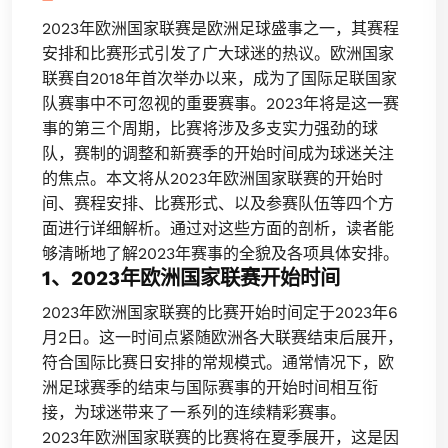
2023年欧洲国家联赛是欧洲足球盛事之一，其赛程
安排和比赛形式引发了广大球迷的热议。欧洲国家
联赛自2018年首次举办以来，成为了国际足联国家
队赛事中不可忽视的重要赛事。2023年将是这一赛
事的第三个周期，比赛将涉及多支实力强劲的球
队，赛制的调整和新赛季的开始时间成为球迷关注
的焦点。本文将从2023年欧洲国家联赛的开始时
间、赛程安排、比赛形式、以及参赛队伍等四个方
面进行详细解析。通过对这些方面的剖析，读者能
够清晰地了解2023年赛事的全貌及各项具体安排。
1、2023年欧洲国家联赛开始时间
2023年欧洲国家联赛的比赛开始时间定于2023年6
月2日。这一时间点紧随欧洲各大联赛结束后展开，
符合国际比赛日安排的常规模式。通常情况下，欧
洲足球赛季的结束与国际赛事的开始时间相互衔
接，为球迷带来了一系列的连续精彩赛事。
2023年欧洲国家联赛的比赛将在夏季展开，这是因