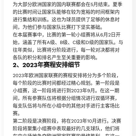
为大部分欧洲国家的国内联赛都会在5月结束。夏季
的比赛时间让国家队能够在较为宽裕的时间框架内
进行集结和训练。这也为球员提供了足够的休息时
间，为他们参与国家队比赛打下坚实基础。
在本届赛事中，比赛的第一轮小组赛将从6月2日开
始，涵盖了所有A级、B级、C级和D级的国家队。与
往年类似，比赛将分阶段进行，每一轮对决都将对
各队的积分和排名产生至关重要的影响。
2、2023年赛程安排细节
2023年欧洲国家联赛的赛程安排将分为多个阶段，
每个阶段的比赛时间都经过精心规划。第一阶段是
小组赛，这一阶段将进行到2023年9月。在这一期
间，所有参赛队伍将根据分组情况进行双循环赛，
每支队伍将与所在小组中的其他对手进行主客场比
赛。
第二阶段是决赛阶段，将在2023年10月进行。决赛
阶段将聚集小组赛中表现最好的几支球队，他们将