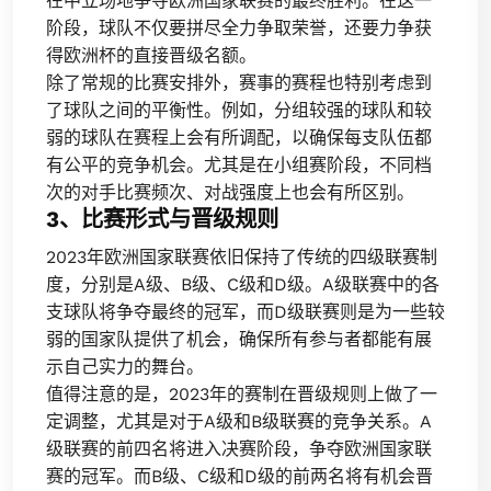
在中立场地争夺欧洲国家联赛的最终胜利。在这一
阶段，球队不仅要拼尽全力争取荣誉，还要力争获
得欧洲杯的直接晋级名额。
除了常规的比赛安排外，赛事的赛程也特别考虑到
了球队之间的平衡性。例如，分组较强的球队和较
弱的球队在赛程上会有所调配，以确保每支队伍都
有公平的竞争机会。尤其是在小组赛阶段，不同档
次的对手比赛频次、对战强度上也会有所区别。
3、比赛形式与晋级规则
2023年欧洲国家联赛依旧保持了传统的四级联赛制
度，分别是A级、B级、C级和D级。A级联赛中的各
支球队将争夺最终的冠军，而D级联赛则是为一些较
弱的国家队提供了机会，确保所有参与者都能有展
示自己实力的舞台。
值得注意的是，2023年的赛制在晋级规则上做了一
定调整，尤其是对于A级和B级联赛的竞争关系。A
级联赛的前四名将进入决赛阶段，争夺欧洲国家联
赛的冠军。而B级、C级和D级的前两名将有机会晋