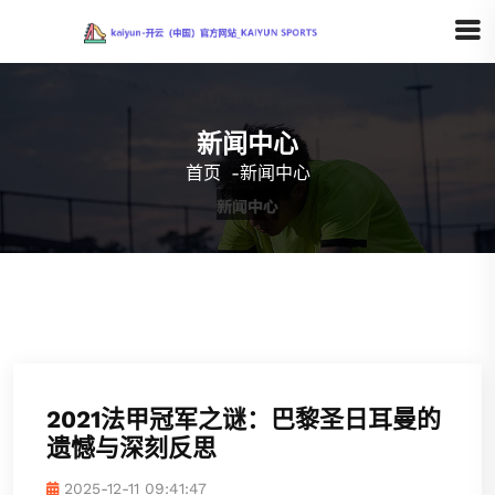
新闻中心
首页
-
新闻中心
2021法甲冠军之谜：巴黎圣日耳曼的
遗憾与深刻反思
2025-12-11 09:41:47