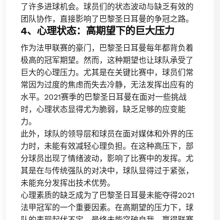
了许多进球机会。球员们的状态波动与缺乏有效的
团队协作，直接影响了巴黎圣日耳曼的争冠之路。
4、心理状态：高期望下的巨大压力
作为法甲联赛的豪门，巴黎圣日耳曼每年都背负着
极高的冠军期望。然而，这种期望也让球队承受了
巨大的心理压力。尤其是在关键比赛中，球员们常
常因为过度的焦虑而失去冷静，无法发挥出应有的
水平。2021赛季的巴黎圣日耳曼在面对一些挑战
时，心理状态显得尤为脆弱，缺乏足够的应变能
力。
此外，球队的领导层和球员在面对媒体和外界的压
力时，未能有效减轻心理负担。在这种高压下，部
分球员出现了情绪波动，影响了比赛中的发挥。尤
其是在与传统强队的对决中，球队显得过于紧张，
未能充分发挥出技术优势。
心理素质的缺乏成为了巴黎圣日耳曼未能夺得2021
法甲冠军的一个重要因素。在高期望的压力下，球
队的表现起伏不定，最终未能突破自我，赢得联赛