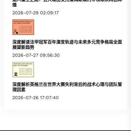
煌
2026-07-29 02:09:17
深度解读法甲冠军百年演变轨迹与未来多元竞争格局全面
展望新趋势
2026-07-27 09:56:30
深度解析英格兰在世界大赛失利背后的战术心理与团队管
理因素
2026-07-26 17:07:40