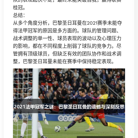
桂冠。
总结：
从多个角度分析，巴黎圣日耳曼在2021赛季未能夺
得法甲冠军的原因是多方面的。球队的管理问题、
战术调整的单一性、球员表现的波动以及心理压力
的影响，都在不同程度上削弱了球队的竞争力。尽
管拥有顶级球员，但缺乏有效的团队协作和战术调
整，巴黎圣日耳曼未能在赛季中保持稳定表现。