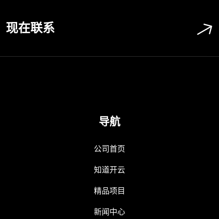
现在联系
导航
公司首页
知道开云
精品项目
新闻中心