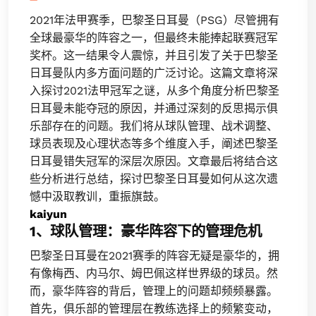
2021年法甲赛季，巴黎圣日耳曼（PSG）尽管拥有
全球最豪华的阵容之一，但最终未能捧起联赛冠军
奖杯。这一结果令人震惊，并且引发了关于巴黎圣
日耳曼队内多方面问题的广泛讨论。这篇文章将深
入探讨2021法甲冠军之谜，从多个角度分析巴黎圣
日耳曼未能夺冠的原因，并通过深刻的反思揭示俱
乐部存在的问题。我们将从球队管理、战术调整、
球员表现及心理状态等多个维度入手，阐述巴黎圣
日耳曼错失冠军的深层次原因。文章最后将结合这
些分析进行总结，探讨巴黎圣日耳曼如何从这次遗
憾中汲取教训，重振旗鼓。
kaiyun
1、球队管理：豪华阵容下的管理危机
巴黎圣日耳曼在2021赛季的阵容无疑是豪华的，拥
有像梅西、内马尔、姆巴佩这样世界级的球员。然
而，豪华阵容的背后，管理上的问题却频频暴露。
首先，俱乐部的管理层在教练选择上的频繁变动，