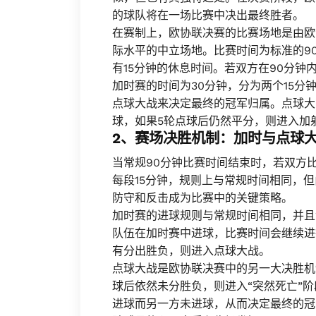
的球队将在一场比赛中决出最终胜者。
在赛制上，欧协联决赛的比赛场地是由欧
际水平的中立场地。比赛时间为标准的9
有15分钟的休息时间。若双方在90分钟
加时赛的时间为30分钟，分为两个15
点球大战来决定最终的冠军归属。点球大
球，如果5轮点球后仍然平分，则进入加
2、赛场决胜机制：加时与点球
当常规90分钟比赛时间结束时，若双方
每段15分钟，规则上与常规时间相同，
防守和反击成为比赛中的关键策略。
加时赛的进球规则与常规时间相同，并且
队伍在加时赛中进球，比赛时间会继续进
有分出胜负，则进入点球大战。
点球大战是欧协联决赛中的另一大决胜机
球后依然未分胜负，则进入“突然死亡”
进球而另一方未进球，从而决定最终的冠