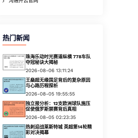
沟通开云官网
热门新闻
珠海乐动时光赛道纵横 778车队
夺冠秘诀大揭秘
2026-08-06 13:11:24
王燊超无缘国足背后的复杂原因
与心路历程探析
2026-08-05 19:55:55
独立报分析：12支欧洲球队施压
促使俄罗斯禁赛背后真相
2026-08-05 02:23:35
热刺迎战莱斯特城 英超第14轮精
彩对决揭幕