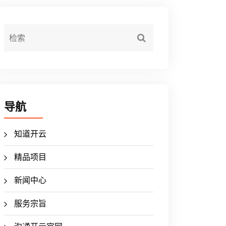
导航
知道开云
精品项目
新闻中心
服务宗旨