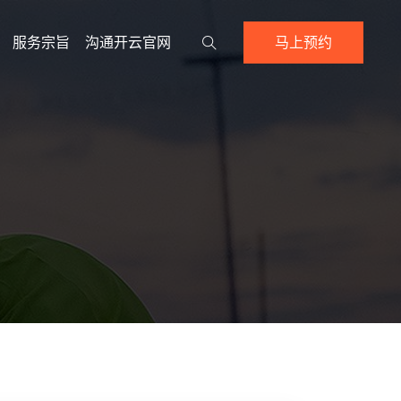
服务宗旨
沟通开云官网
马上预约