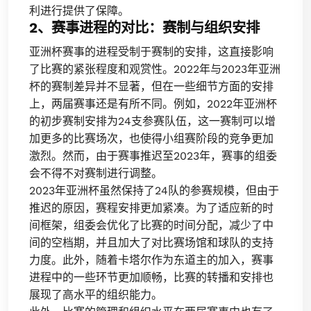
利进行提供了保障。
2、赛事进程的对比：赛制与组织安排
亚洲杯赛事的进程受制于赛制的安排，这直接影响
了比赛的紧张程度和观赏性。2022年与2023年亚洲
杯的赛制差异并不显著，但在一些细节方面的安排
上，两届赛事还是有所不同。例如，2022年亚洲杯
的初步赛制安排为24支参赛队伍，这一赛制可以增
加更多的比赛场次，也使得小组赛阶段的竞争更加
激烈。然而，由于赛事推迟至2023年，赛事的组委
会不得不对赛制进行调整。
2023年亚洲杯虽然保持了24队的参赛规模，但由于
推迟的原因，赛程安排更加紧凑。为了适应新的时
间框架，组委会优化了比赛的时间分配，减少了中
间的空档期，并且加大了对比赛场馆和球队的支持
力度。此外，随着卡塔尔作为东道主的加入，赛事
进程中的一些环节更加顺畅，比赛的转播和安排也
展现了高水平的组织能力。