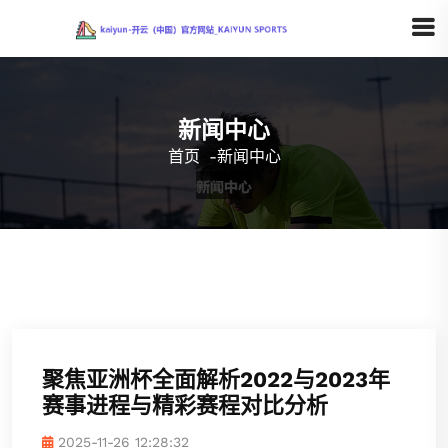
新闻中心
首页
-
新闻中心
聚焦亚洲杯全面解析2022与2023年
赛事进程与精彩赛程对比分析
2025-11-26 12:28:32