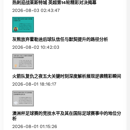
热刺迎战莱斯特城 英超第14轮精彩对决揭幕
2026-08-03 02:43:47
灰熊放弃霍勒迪后球队信任与默契提升的路径分析
2026-08-02 10:42:03
火箭队复仇之夜五大关键时刻深度解析展现逆袭精彩瞬间
2026-08-01 18:16:17
澳洲杯足球赛的竞技水平及其在国际足球赛事中的地位分
析
2026-08-01 01:15:26