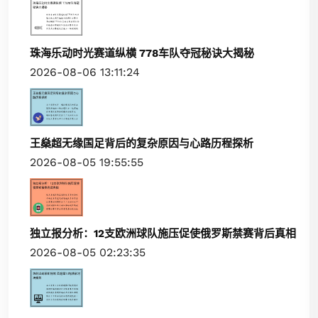
珠海乐动时光赛道纵横 778车队夺冠秘诀大揭秘
2026-08-06 13:11:24
王燊超无缘国足背后的复杂原因与心路历程探析
2026-08-05 19:55:55
独立报分析：12支欧洲球队施压促使俄罗斯禁赛背后真相
2026-08-05 02:23:35