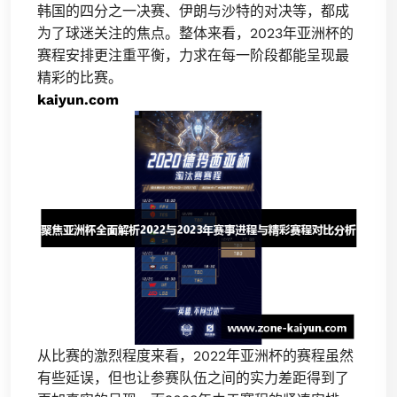
韩国的四分之一决赛、伊朗与沙特的对决等，都成
为了球迷关注的焦点。整体来看，2023年亚洲杯的
赛程安排更注重平衡，力求在每一阶段都能呈现最
精彩的比赛。
kaiyun.com
从比赛的激烈程度来看，2022年亚洲杯的赛程虽然
有些延误，但也让参赛队伍之间的实力差距得到了