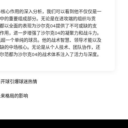
与核心作用的深入分析，我们可以看到他不仅仅是一
中的重要组成部分。无论是在进攻端的组织与贡
都以全面的表现为沙尔克04提供了不可或缺的支
作用，进一步增强了沙尔克04的凝聚力和战斗力。
远超一个单纯的球员。他的战术智慧、领导才能以及
缺的中场核心。无论是从个人技术、团队协作，还
尔范都为沙尔克04的战术体系注入了活力与深度。
彩开球引爆球迷热情
未来格局的影响