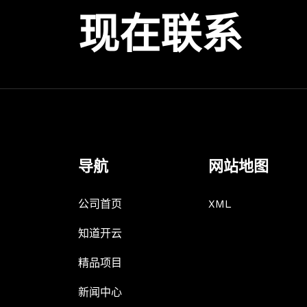
现在联系
导航
网站地图
公司首页
XML
知道开云
精品项目
新闻中心