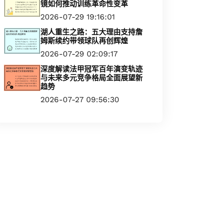
镜如何推动训练革命性变革
2026-07-29 19:16:01
湖人重生之路：五大理由支持詹
姆斯续约带领球队再创辉煌
2026-07-29 02:09:17
深度解读法甲冠军百年演变轨迹
与未来多元竞争格局全面展望新
趋势
2026-07-27 09:56:30