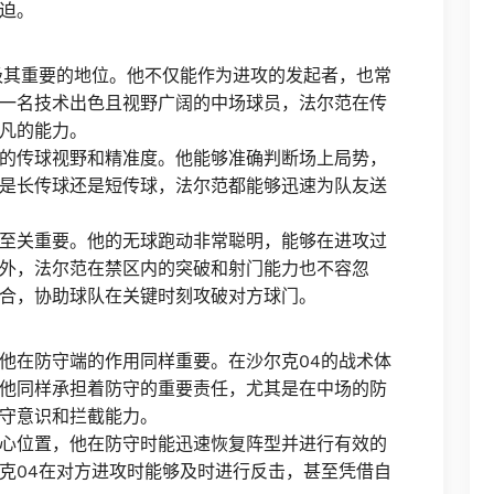
迫。
极其重要的地位。他不仅能作为进攻的发起者，也常
一名技术出色且视野广阔的中场球员，法尔范在传
凡的能力。
的传球视野和精准度。他能够准确判断场上局势，
是长传球还是短传球，法尔范都能够迅速为队友送
至关重要。他的无球跑动非常聪明，能够在进攻过
外，法尔范在禁区内的突破和射门能力也不容忽
合，协助球队在关键时刻攻破对方球门。
他在防守端的作用同样重要。在沙尔克04的战术体
他同样承担着防守的重要责任，尤其是在中场的防
守意识和拦截能力。
心位置，他在防守时能迅速恢复阵型并进行有效的
克04在对方进攻时能够及时进行反击，甚至凭借自