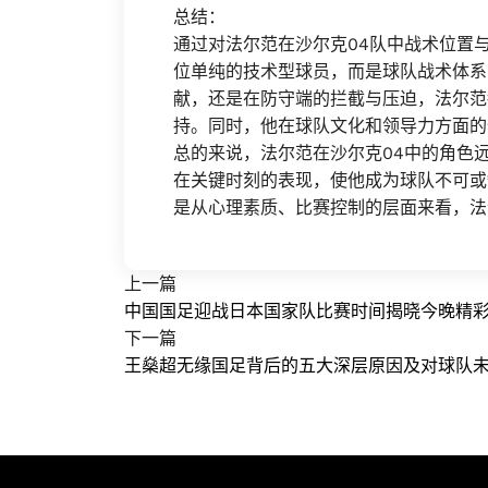
总结：
通过对法尔范在沙尔克04队中战术位置
位单纯的技术型球员，而是球队战术体系
献，还是在防守端的拦截与压迫，法尔范
持。同时，他在球队文化和领导力方面的
总的来说，法尔范在沙尔克04中的角色
在关键时刻的表现，使他成为球队不可或
是从心理素质、比赛控制的层面来看，法
上一篇
中国国足迎战日本国家队比赛时间揭晓今晚精
下一篇
王燊超无缘国足背后的五大深层原因及对球队