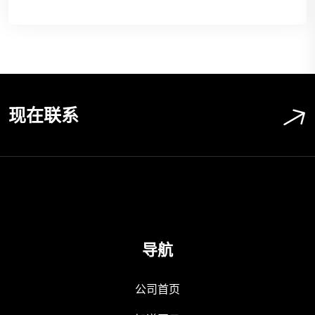
现在联系
导航
公司首页