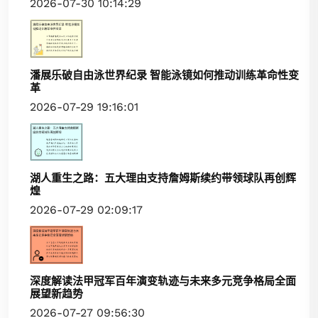
2026-07-30 10:14:29
潘展乐破自由泳世界纪录 智能泳镜如何推动训练革命性变
革
2026-07-29 19:16:01
湖人重生之路：五大理由支持詹姆斯续约带领球队再创辉
煌
2026-07-29 02:09:17
深度解读法甲冠军百年演变轨迹与未来多元竞争格局全面
展望新趋势
2026-07-27 09:56:30