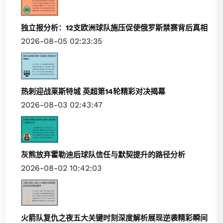
独立报分析：12支欧洲球队施压促使俄罗斯禁赛背后真相
2026-08-05 02:23:35
热刺迎战莱斯特城 英超第14轮精彩对决揭幕
2026-08-03 02:43:47
灰熊放弃霍勒迪后球队信任与默契提升的路径分析
2026-08-02 10:42:03
火箭队复仇之夜五大关键时刻深度解析展现逆袭精彩瞬间