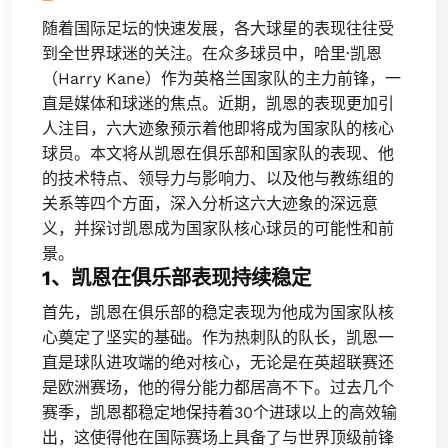
随着国际足坛的快速发展，各大球星的表现往往受
到全世界球迷的关注。在众多球员中，哈里·凯恩
（Harry Kane）作为英格兰国家队的主力前锋，一
直是媒体和球迷的焦点。近期，凯恩的表现更加引
人注目，六大迹象预示着他即将成为国家队的核心
球员。本文将从凯恩在俱乐部和国家队的表现、他
的技术特点、领导力与影响力、以及他与教练组的
关系等四个方面，深入分析这六大迹象的深远意
义，并探讨凯恩成为国家队核心球员的可能性和前
景。
1、凯恩在俱乐部表现持续稳定
首先，凯恩在俱乐部的稳定表现为他成为国家队核
心奠定了坚实的基础。作为热刺队的队长，凯恩一
直是球队进攻端的绝对核心，无论是在英超联赛还
是欧洲赛场，他的得分能力都居高不下。过去几个
赛季，凯恩都稳定地保持着30个进球以上的高效输
出，这使得他在国际赛场上具备了与世界顶级前锋