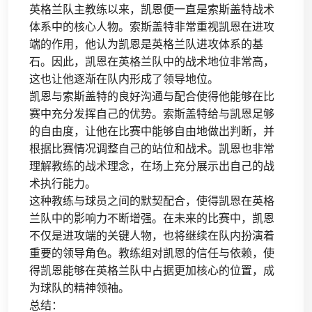
英格兰队主教练以来，凯恩便一直是索斯盖特战术
体系中的核心人物。索斯盖特非常重视凯恩在进攻
端的作用，他认为凯恩是英格兰队进攻体系的基
石。因此，凯恩在英格兰队中的战术地位非常高，
这也让他逐渐在队内形成了领导地位。
凯恩与索斯盖特的良好沟通与配合使得他能够在比
赛中充分发挥自己的优势。索斯盖特给与凯恩足够
的自由度，让他在比赛中能够自由地做出判断，并
根据比赛情况调整自己的站位和战术。凯恩也非常
理解教练的战术理念，在场上充分展示出自己的战
术执行能力。
这种教练与球员之间的默契配合，使得凯恩在英格
兰队中的影响力不断增强。在未来的比赛中，凯恩
不仅是进攻端的关键人物，也将继续在队内扮演着
重要的领导角色。教练组对凯恩的信任与依赖，使
得凯恩能够在英格兰队中占据更加核心的位置，成
为球队的精神领袖。
总结：