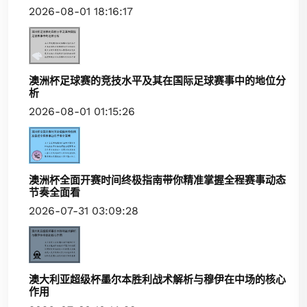
2026-08-01 18:16:17
澳洲杯足球赛的竞技水平及其在国际足球赛事中的地位分
析
2026-08-01 01:15:26
澳洲杯全面开赛时间终极指南带你精准掌握全程赛事动态
节奏全面看
2026-07-31 03:09:28
澳大利亚超级杯墨尔本胜利战术解析与穆伊在中场的核心
作用