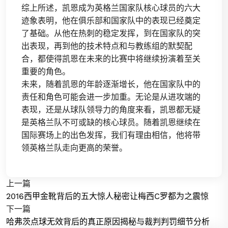
综上所述，凯恩成为英格兰国家队核心球员的六大
迹象表明，他在俱乐部和国家队中的表现已经奠定
了基础。从他在热刺的稳定发挥，到在国家队的突
出表现，再到他的技术特点和与教练组的默契配
合，都使得凯恩在未来的比赛中将继续扮演着至关
重要的角色。
未来，随着凯恩的年龄逐渐增长，他在国家队中的
责任和角色可能会进一步加重。无论是从进攻端的
表现，还是从球队领导力的角度来看，凯恩都无疑
是英格兰队不可或缺的核心球员。随着凯恩继续在
国际赛场上的出色发挥，我们有理由相信，他将带
领英格兰队走向更高的荣誉。
上一篇
2016西甲金靴背后的五大惊人秘密让梅西C罗都为之震惊
下一篇
哈弗茨点球无效背后的真正原因揭秘与裁判判罚细节分析