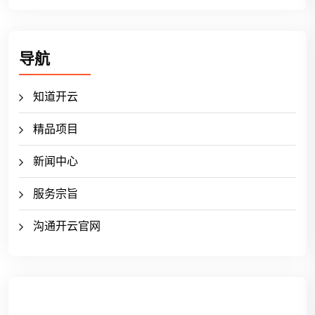
导航
知道开云
精品项目
新闻中心
服务宗旨
沟通开云官网