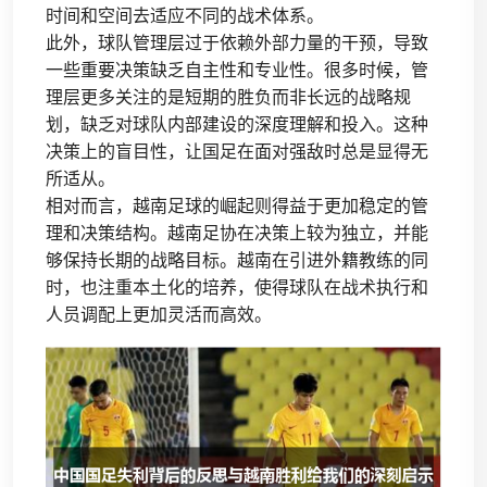
时间和空间去适应不同的战术体系。
此外，球队管理层过于依赖外部力量的干预，导致
一些重要决策缺乏自主性和专业性。很多时候，管
理层更多关注的是短期的胜负而非长远的战略规
划，缺乏对球队内部建设的深度理解和投入。这种
决策上的盲目性，让国足在面对强敌时总是显得无
所适从。
相对而言，越南足球的崛起则得益于更加稳定的管
理和决策结构。越南足协在决策上较为独立，并能
够保持长期的战略目标。越南在引进外籍教练的同
时，也注重本土化的培养，使得球队在战术执行和
人员调配上更加灵活而高效。