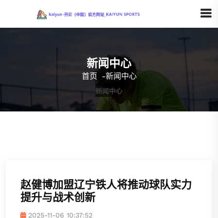
新闻中心
首页
-
新闻中心
赵健博加盟辽宁铁人将推动球队实力
提升与战术创新
2025-11-06 10:37:52