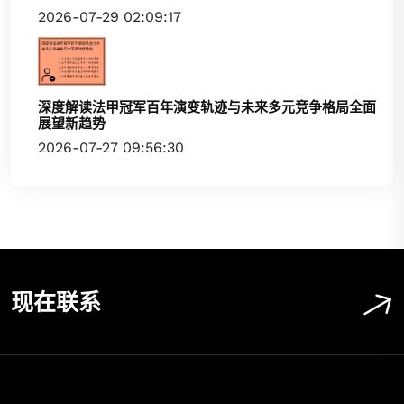
2026-07-29 02:09:17
深度解读法甲冠军百年演变轨迹与未来多元竞争格局全面
展望新趋势
2026-07-27 09:56:30
现在联系