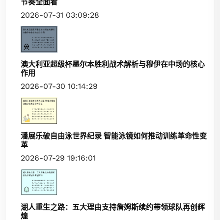
节奏全面看
2026-07-31 03:09:28
澳大利亚超级杯墨尔本胜利战术解析与穆伊在中场的核心
作用
2026-07-30 10:14:29
潘展乐破自由泳世界纪录 智能泳镜如何推动训练革命性变
革
2026-07-29 19:16:01
湖人重生之路：五大理由支持詹姆斯续约带领球队再创辉
煌