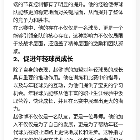
端的节奏控制都有了明显的提升。他的经验使得球
队能够更加稳定地面对关键局面，从而提升了整体
的竞争力和胜率。
在比赛中，他的存在不仅仅是一名球员，更是一个
能够引领全队的核心存在，这种影响力不仅仅局限
于技战术层面，还涵盖了精神层面的激励和团队凝
聚。
2、促进年轻球员成长
除了自身的表现，赵健博的加盟对年轻球员的成长
具有重要的推动作用。他在训练和比赛中的指导，
以及与年轻球员的互动，为他们提供了宝贵的学习
机会。年轻球员能够从他丰富的职业生涯经验中汲
取营养，快速成长，并且在比赛中展现出更大的潜
力。
赵健博不仅仅是一名队友，更是一位导师。他的加
入不仅仅是为了自己的发展，更是为了帮助年轻一
代球员在职业道路上更快地成长和进步。这种指导