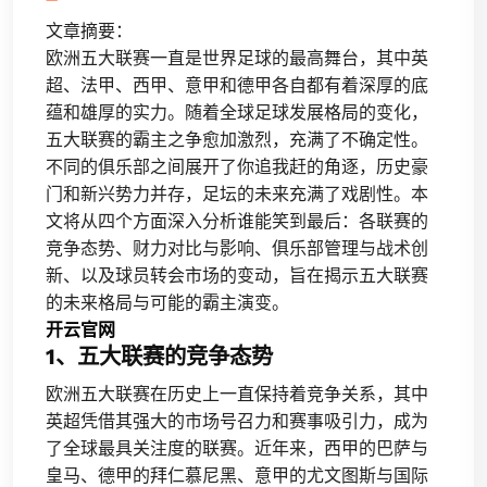
文章摘要：
欧洲五大联赛一直是世界足球的最高舞台，其中英
超、法甲、西甲、意甲和德甲各自都有着深厚的底
蕴和雄厚的实力。随着全球足球发展格局的变化，
五大联赛的霸主之争愈加激烈，充满了不确定性。
不同的俱乐部之间展开了你追我赶的角逐，历史豪
门和新兴势力并存，足坛的未来充满了戏剧性。本
文将从四个方面深入分析谁能笑到最后：各联赛的
竞争态势、财力对比与影响、俱乐部管理与战术创
新、以及球员转会市场的变动，旨在揭示五大联赛
的未来格局与可能的霸主演变。
开云官网
1、五大联赛的竞争态势
欧洲五大联赛在历史上一直保持着竞争关系，其中
英超凭借其强大的市场号召力和赛事吸引力，成为
了全球最具关注度的联赛。近年来，西甲的巴萨与
皇马、德甲的拜仁慕尼黑、意甲的尤文图斯与国际