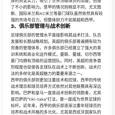
厚的资金实力，吸引了世界顶级球员的加盟，创造
了不小的影响力。意甲的情况则稍显不同，尤文图
斯、国际米兰和AC米兰等豪门球队虽然依然具有较
强的市场号召力，但整体财力不如英超和西甲。
3、俱乐部管理与战术创新
足球俱乐部的管理水平直接影响其战术打法、队员
发展和长期战略规划。英超的俱乐部普遍拥有较为
完善的管理体系，许多俱乐部已经建立了强大的青
训系统和商业化运作模式，曼联、曼城、切尔西等
豪门均拥有顶级的运营团队。同时，英超的竞争激
烈程度也促使各支球队在战术上不断创新，战术打
法的多样化是英超魅力的重要来源之一。
西甲的俱乐部则更加注重技术和控球，西甲的传统
战术理念和球员培养方式依然对其他联赛具有深远
影响。巴萨和皇马一直是战术创新的领跑者，尤其
是巴萨的“tiki-taka”打法，曾一度成为世界足球的
标杆。近年来，西甲的俱乐部逐渐注重年轻球员的
培养和战术风格的多元化，尤其是西班牙国家队的