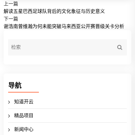
上一篇
解读五星巴西足球队背后的文化象征与历史意义
下一篇
谢浩南曾维瀚为何未能突破马来西亚公开赛晋级关卡分析
导航
知道开云
精品项目
新闻中心