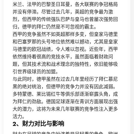
米兰、法甲的巴黎圣日耳曼，各大联赛的争冠格局
并没有停滞。尽管过去几年，英超的竞争最为激
烈，但西甲的传统强队巴萨与皇马也曾屡次强势回
归，德甲的拜仁仍然是不可忽视的霸主。
西甲的竞争虽然不如英超那样多变，但皇家马德里
和巴塞罗那的头号地位依然难以撼动，尤其是皇家
马德里的欧冠战绩，令人难以忽视。近些年，西甲
依然维持着很高的竞技水平，虽然面临着财政问
题，但其技术流和战术理念的独特性，依旧能够吸
引世界级球员的加盟。
与此同时，德甲虽然在过去几年里经历了拜仁慕尼
黑的绝对统治，但德甲的竞争力并没有因此减弱。
多特蒙德、莱比锡红牛等俱乐部逐渐崭露头角，成
为拜仁的劲敌。德国足球逐渐在青训方面展现出强
大的潜力，这将为未来几年联赛的竞争性注入更多
活力。
2、财力对比与影响