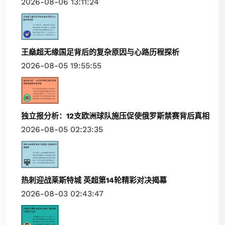
2026-08-06 13:11:24
王燊超无缘国足背后的复杂原因与心路历程探析
2026-08-05 19:55:55
独立报分析：12支欧洲球队施压促使俄罗斯禁赛背后真相
2026-08-05 02:23:35
热刺迎战莱斯特城 英超第14轮精彩对决揭幕
2026-08-03 02:43:47