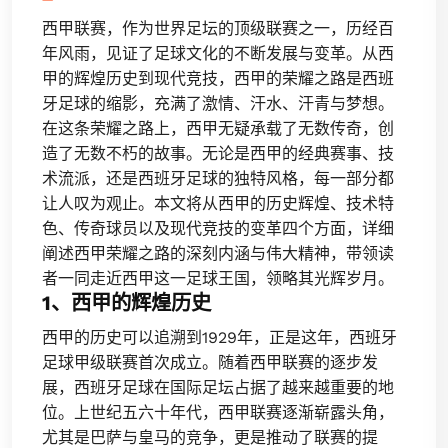
西甲联赛，作为世界足坛的顶级联赛之一，历经百
年风雨，见证了足球文化的不断发展与变革。从西
甲的辉煌历史到现代竞技，西甲的荣耀之路是西班
牙足球的缩影，充满了激情、汗水、汗青与梦想。
在这条荣耀之路上，西甲无疑承载了无数传奇，创
造了无数不朽的故事。无论是西甲的经典赛事、技
术流派，还是西班牙足球的独特风格，每一部分都
让人叹为观止。本文将从西甲的历史辉煌、技术特
色、传奇球员以及现代竞技的变革四个方面，详细
阐述西甲荣耀之路的深刻内涵与伟大精神，带领读
者一同走近西甲这一足球王国，领略其光辉岁月。
1、西甲的辉煌历史
西甲的历史可以追溯到1929年，正是这年，西班牙
足球甲级联赛首次成立。随着西甲联赛的逐步发
展，西班牙足球在国际足坛占据了越来越重要的地
位。上世纪五六十年代，西甲联赛逐渐崭露头角，
尤其是巴萨与皇马的竞争，更是推动了联赛的提