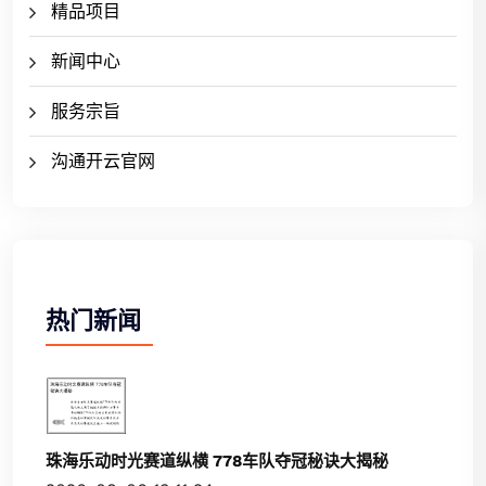
精品项目
新闻中心
服务宗旨
沟通开云官网
热门新闻
珠海乐动时光赛道纵横 778车队夺冠秘诀大揭秘